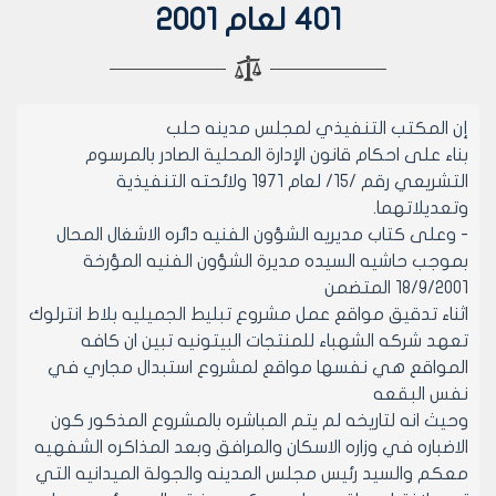
401 لعام 2001
إن المكتب التنفيذي لمجلس مدينه حلب
بناء على احكام قانون الإدارة المحلية الصادر بالمرسوم
التشريعي رقم /15/ لعام 1971 ولائحته التنفيذية
وتعديلاتهما.
- وعلى كتاب مديريه الشؤون الفنيه دائره الاشغال المحال
بموجب حاشيه السيده مديرة الشؤون الفنيه المؤرخة
18/9/2001 المتضمن
اثناء تدقيق مواقع عمل مشروع تبليط الجميليه بلاط انترلوك
تعهد شركه الشهباء للمنتجات البيتونيه تبين ان كافه
المواقع هي نفسها مواقع لمشروع استبدال مجاري في
نفس البقعه
وحيث انه لتاريخه لم يتم المباشره بالمشروع المذكور كون
الاضباره في وزاره الاسكان والمرافق وبعد المذاكره الشفهيه
معكم والسيد رئيس مجلس المدينه والجولة الميدانيه التي