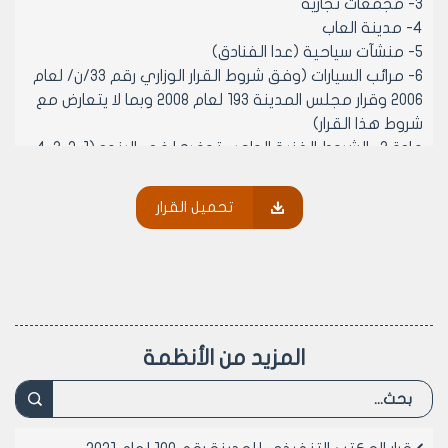
3- مجمعات تجارية
4- مدينة العاب
5- منشآت سياحية (عدا الفنادق)
6- مرائب السيارات (وفق شروط القرار الوزاري رقم 33/ن/ لعام
2006 وقرار مجلس المدينة 193 لعام 2008 وبما لا يتعارض مع
شروط هذا القرار)
مادة 3- الشروط الفنية الواجب توفرها في البنود (1-2-3-4-
5-6):
‌أ- ان يكون البناء بإنشاءات مؤقتة قابلة للفك والتركيب
تحميل القرار
ويطابق واحد فقط وبارتفاع اعلى نقطة فيه 10 متر عن صفر
المقارنة ويطابق سقائف جزئي واحد بنسبة 50% من مساحة
الطابق الأرضي.
‌ب- تأمين مواقف للسيارات تعادل ضعف مساحة الطابق
الأرضي وتدخل الوجائب المفروضة ضمن المساحات المخصصة
لمواقف السيارات.
المزيد من الأنظمة
‌ج- ترك وجائب امامية وجانبية وخلفية 5م خمسة أمتار
فقط.
‌د- يسمح بعمل قبو واحد يخصص جزء منه لخدمات العامة /
خدمات التدفئة والتكييف والحمامات والمطابخ