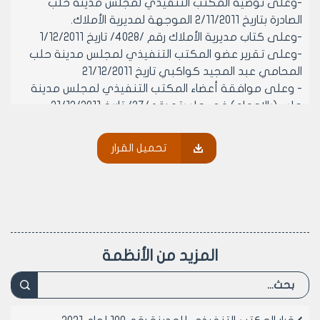
-وعلى توصية المكتب التنفيذي لمجلس مدينة حلب
الصادرة بتاريخ 2/11/2011 الموجهة لمديرية الأملاك.
-وعلى كتاب مديرية الأملاك رقم /4028/ تاريخ 1/12/2011
-وعلى تقرير عضو المكتب التنفيذي لمجلس مدينة حلب
المحامي عبد المجيد كواكبي تاريخ 21/12/2011
- وعلى موافقة أعضاء المكتب التنفيذي لمجلس مدينة
حلب (بالإجماع) في جلسته رقم/37/ تاريخ 21/12/2011.
- يـقـرر مـا يـلـي :
مادة1–التأكيد على قرار المكتب التنفيذي لمجلس مدينة
تحميل القرار
حلب رقم /247/ تاريخ 7/4/2010 المتضمن:
مادة2-الموافقة على الإعلان بالمزايدة العلنية لاستثمار الجزء
الفارغ من كراج الحجز بعد ضمه إلى مكتب نقل البضائع
والعائدة ملكيته إلى مجلس مدينة حلب وعلى أن يتم
مخاطبة مكتب نقل البضائع ونقابة عمال النقل البري وكافة
الجهات الأخرى التي ترغب باستثمار الكراج المذكور للاشتراك
المزيد من الأنظمة
في المزاد المذكور إذا رغبت بذلك.
مادة3-تفعيل اللجنة المشكلة سابقا أو إعادة تشكيل لجنة
خاصة بجرد السيارات والآليات القديمة المحجوزة في الكراج
المذكور منذ مدة طويلة والتأكيد على كتب سابقة صادرة