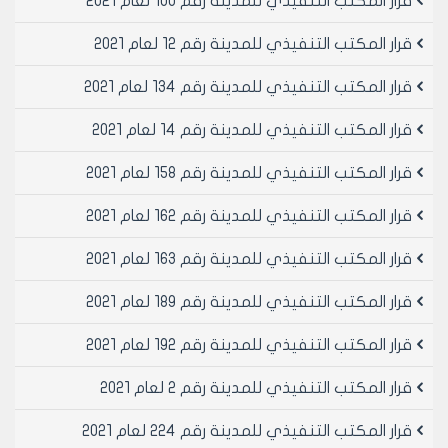
قرار المكتب التنفيذي للمدينة رقم 100 لعام 2021
عن مجلس مدينة حلب وموجهة إلى قيادة شرطة محافظة
حلب تتضمن طلب نقل هذه السيارات والآليات خارج الكراج
قرار المكتب التنفيذي للمدينة رقم 12 لعام 2021
المذكور.
مادة4-تكليف مديرية شؤون الأملاك ومديرية الشؤون
قرار المكتب التنفيذي للمدينة رقم 134 لعام 2021
الفنية بالكشف على موقع معمل القمامة السابق في
قرار المكتب التنفيذي للمدينة رقم 14 لعام 2021
الراموسة والعقار المجاور للشركة العامة للشبكات والاتصالات
في الراموسة العائدة ملكيتها لمجلس مدينة حلب والعمل
قرار المكتب التنفيذي للمدينة رقم 158 لعام 2021
على تجهيز أحد الموقعين المذكورين لنقل السيارات والآليات
المحجوزة في الكراج المشار إليه أعلاه منذ مدة طويلة إذا
قرار المكتب التنفيذي للمدينة رقم 162 لعام 2021
اقتضى الأمر.
مادة5- تكليف مديرية الشؤون الفنية باتخاذ الإجراءات اللازمة
قرار المكتب التنفيذي للمدينة رقم 163 لعام 2021
للإسراع في تنفيذ الدراسة التخطيطية للبقعة التي يتوضع
فيها الكراج المذكور ليتم استثمارها بالشكل المناسب كونها
قرار المكتب التنفيذي للمدينة رقم 189 لعام 2021
تحتل موقعاً استراتيجياً في مركز المدينة.
قرار المكتب التنفيذي للمدينة رقم 192 لعام 2021
مادة6-عدم الموافقة على ابرام عقد مع مكتب نقل
البضائع بحلب واستلام الموقع أصولاً.
قرار المكتب التنفيذي للمدينة رقم 2 لعام 2021
مادة7-ينشر هذا القرار في لوحة إعلانات مجلس المدينة
ويبلغ من يلزم لتنفيذه أصولاً.
قرار المكتب التنفيذي للمدينة رقم 224 لعام 2021