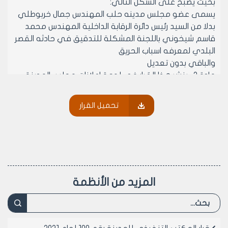
بحيث يصبح على الشكل التالي:
يسمى عضو مجلس مدينه حلب المهندس جمال خربوطلي
بدلا من السيد رئيس دائرة الرقابة الداخلية المهندس محمد
قاسم شيخوني باللجنة المشكلة للتدقيق في حادثه القصر
البلدي لمعرفه اسباب الحريق
والباقي بدون تعديل
مادة 2- ينشر هذا القرار في لوحة اعلانات مجلس المدينة
ويبلغ من يلزم لتنفيذه اصولاً.
تحميل القرار
رئيس المكتب التنفيذي لمجلس مدينة
حلب
الدكتور المهندس معن الشبلي
المزيد من الأنظمة