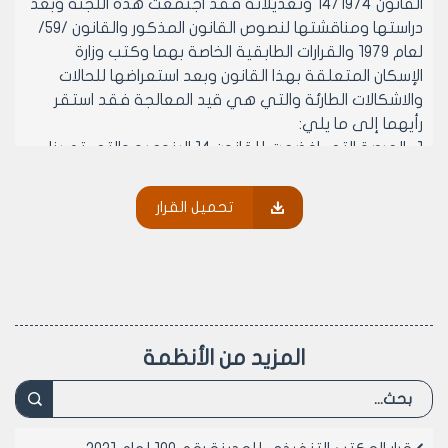
القانون 14/1974 وتعديلاته فقد اجتمعت هذه اللجنة وبعد
دراستها ومناقشتها لنصوص القانون المذكور والقانون /59/
لعام 1979 والقرارات الطابقية الخاصة بهما وكتب وزارة
الإسكان المتعلقة بهذا القانون وبعد استعراضها للحالات
والاشكالات الطارئة والتي هي قيد المعالجة فقد استقر
رأيهما إلى ما يلي:
1- العرصة التي اخضعت للقانون 14 البنود به والتي تم بناء
نصف المساحة الطابقية عليها ضمن المدة المحددة في
المادتين الثامنة والتاسعة من القانون 14 ضمن الحصول على
تحميل القرار
أية رخصة بناء كامل المساحة الطابقية او دن الحصول على اية
رخصة بناء.
ترى اللجنة انه يسقط التكليف من العرضة وإن كان الأصل انه
كان يجب الحصول على رخصة بناء بكامل المساحة الطابقية
وذلك لأنه لم يكن هناك في السابق تنسيق بين مكتب اعمار
العرصات ويكتب رخص البناء ولم تلزم الإدارة مالكي العرصات
المزيد من الأنظمة
في حينها بترخيص كامل المساحة الطابقية عند تقديمهم
طلبات الترخيص باعتبارها مسؤولة أيضا عن تنفيذ القانون 14.
2-العرصة التي اشيد عليها بناء بكامل المساحة الطابقية
ضمن المدة المحددة في القانونين 14و 59 دون اكمالهما