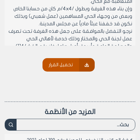
المتعاقبة مع الحي.
وإن بناء هذه الغرفة وبطول /4x4/م كان من حسابنا الخاص
وبعض من وجهاء الحي المساهمين (عمل شعبي) وبذلك
نكون قد خففنا عبئاً مادياً عن مجلس المدينة.
نرجو التفضل بالموافقة على جعل هذه الغرفة تحت تصرف
عمل لجنة الحي والمختار وذلك خدمة لأهالي الحي
والمصلحة العامة وأسوة بأحياء صاجليخان رقم القرار /114/
لعام 1994 ولحي أنصاري المشهد رقم القرار /217/ لعام
1997م وعلى الأملاك العامة.
تحميل القرار
-وعلى موافقة أعضائه (بالإجماع) في جلسته المنعقدة
بتاريخ 12/1/2000.
-يقرر ما يلي-
مادة 1- جعل هذه الغرفة تحت تصرف وعمل لجنة الحي
والمختار وذلك خدمة لأهالي الحي والمصلحة العامة شريطة
وضع صياغة قانونية للعلاقة ما بين لجنة الحي والمختار مع
المزيد من الأنظمة
مجلس المدينة حيث تتضمن ملكية مجلس المدينة لهذه
الغرفة وتسليمها حين انتهاء المهمة أو عند حاجة مجلس
المدينة لهذه الغرفة.
على أن تعد هذه الصياغة من قبل مديرية الشؤون القانونية