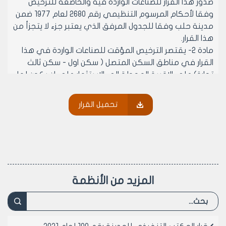
صدور هذا القرار للصناعات الواردة فيه والخاضعة للترخيص
وفقا لأحكام المرسوم التنظيمي رقم 2680 لعام 1977 ضمن
مدينة حلب وفقا للجدول المرفق الذي يعتبر جزء لا يتجزأ من
هذا القرار.
مادة 2- يقتصر الترخيص المؤقت للصناعات الواردة في هذا
القرار في مناطق السكن المتصل ( سكن اول - سكن ثالث
تجارة) على الاقبية المحولة الى الاستثمار على ان يكون لها
مدخل مستقل عن البناء والدكاكين في كافة الطوابق.
مادة 3- يسمح بالترخيص المؤقت في الاسواق المحلية في
تحميل القرار
جميع الطوابق (سواء كانت الاسواق المحلية مشادة من قبل
الجهات العامة او من قبل مجلس مدينة حلب وتعامل
المولات او المجمعات التجارية ضمن المدينة معاملة الاسواق
المحلية)
مادة 4- يتقدم طالب الترخيص بسند تعهد موثق لدى
الكاتب بالعدل بعدم المطالبة بأي عطل او ضرر جراء إلغاء
المزيد من الأنظمة
الترخيص المؤقت وتكليف صاحب العلاقة بالانتقال الى
منطقة يحددها مجلس المدينة للمهنة المرخصة مؤقتا.
مادة 5- لا يجدد الترخيص الا بعد موافقة المكتب التنفيذي
لمجلس المدينة.