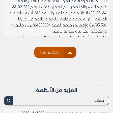
8/2/2000 الموقع مع المؤسسة العامة للتأمين والمعاشات
فرع حلب – والمتضمن بيع المخازن ذوات الأرقام /31-32-33-
34-35-36/ الكائنة في محلة بلوك رقم /3/ أبنية شارع عبد
المنعم رياض منطقة عقارية سابعة والبالغة مساحتها
/95,52/م2 وإجمالي قيمة العقد /2400000/ل.س مليونان
وأربعمائة ألف ليرة سورية لا غير.
مادة 2- ينشر هذا القرار في لوحة إعلانات مجلس المدينة
ويبلغ من يلزم لتنفيذه بعد استكمال إجراءات تصديقه أصولاً.
تحميل القرار
رئيس المكتب التنفيذي لمجلس مدينة
حلب
الدكتور المهندس محمد سعيد عقيل
المزيد من الأنظمة