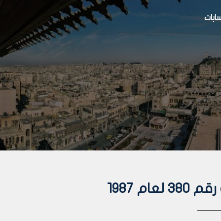
بات
م 1987