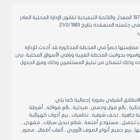
بناءً على أحكام قانون الإدارة المحلية الصادر بالمرسوم التشريعي رقم /15/ لعام 1971 المعدل واللائحة التنفيذية لقانون الإدارة المحلية الصادر
1 المتضمن تحديد المهن الواجب ممارستها حصراً في المحطة المذكورة قد أحدث للإدارة
سوه بحوانيت المحطة الغربية وباقي الأسواق المحلية، نرى
لة إلى المكتب التنفيذي لإلغاء القرار 199 المذكور أعلاه وذلك لنتمكن من تبليغ المستثمرين وذلك وفق الجدول
الية ـ بائع فول وحمص ـ صيدلية ـ بائع فواكه ـ أشرطة
 جاهزة ـ تحف شرقية ـ نحاسيات ـ بيع أدوات كهربائية
ت تجميل ـ مستودع أمتعة ـ قطع تبديل سيارات ـ مقهى ـ
ا ـ بيع جميع أنواع الصوف الأوربي ـ ألعاب أطفال ـ مصور ـ