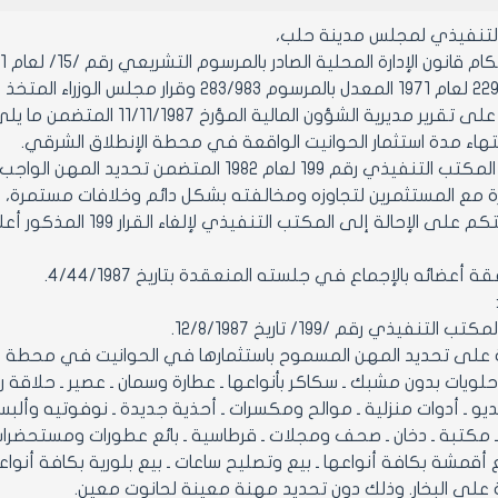
التنفيذي لمجلس مدينة حلب،
قرير مديرية الشؤون المالية المؤرخ 11/11/1987 المتضمن ما يلي:
انتهاء مدة استثمار الحوانيت الواقعة في محطة الإنطلاق الشرقي.
حيث أن قرار المكتب التنفيذي رقم 199 لعام 982
 مع المستثمرين لتجاوزه ومخالفته بشكل دائم وخلافات مستمرة، وا
بعد موافقتكم على الإحا
أعضائه بالإجماع في جلسته المنعقدة بتاريخ 4/44/1987.
لويات بدون مشبك ـ سكاكر بأنواعها ـ عطارة وسمان ـ عصير ـ حلاقة رج
و ـ أدوات منزلية ـ موالح ومكسرات ـ أحذية جديدة ـ نوفوتيه وألبسة
ـ مكتبة ـ دخان ـ صحف ومجلات ـ قرطاسية ـ بائع عطورات ومستحضرا
 أقمشة بكافة أنواعها ـ بيع وتصليح ساعات ـ بيع بلورية بكافة أنواعه
لى البخار. وذلك دون تحديد مهنة معينة لحانوت معين.