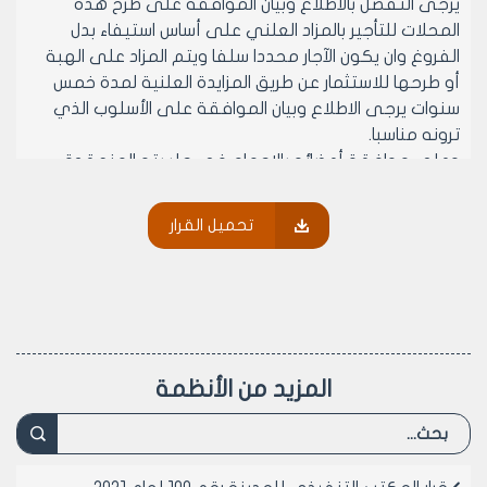
يرجى التفضل بالاطلاع وبيان الموافقة على طرح هذه
المحلات للتأجير بالمزاد العلني على أساس استيفاء بدل
الفروغ وان يكون الآجار محددا سلفا ويتم المزاد على الهبة
أو طرحها للاستثمار عن طريق المزايدة العلنية لمدة خمس
سنوات يرجى الاطلاع وبيان الموافقة على الأسلوب الذي
ترونه مناسبا.
وعلى موافقة أعضائه بالإجماع في جلسته المنعقدة
بتاريخ 22/2/1998
يقرر ما يلي
تحميل القرار
1-الموافقة على طرح المحلات الموجودة في سوق
الاعظمية الجديد والبالغ عددها أربع وخمسون محلا مع فرن
للتأجير بالمزاد العلني بدل الفروغ وان يكون الاجار محدد سلفا
ويتم المزاد على الهبة.
2-ينشر هذا القرار في لوحة إعلانات مجلس المدينة ويبلغ
من يلزم لتنفيذه.
المزيد من الأنظمة
رئيس المكتب التنفيذي لمجلس مدينة
حلب