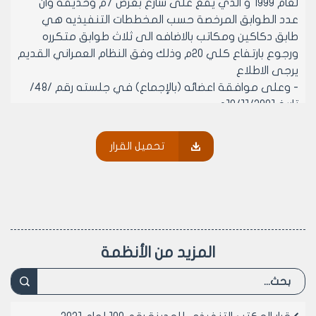
لعام 1999 و الذي يقع على شارع بعرض 7م وحديقه وان
عدد الطوابق المرخصة حسب المخططات التنفيذيه هي
طابق دكاكين ومكاتب بالاضافه الى ثلاث طوابق متكرره
ورجوع بارتفاع كلي 20م وذلك وفق النظام العمراني القديم
يرجى الاطلاع
- وعلى موافقة اعضائه (بالإجماع) في جلسته رقم /48/
تاريخ 10/11/2001م.
- يقرر ما يلي –
تحميل القرار
مادة 1- الالتزام بتطبيق الفقره ب من الماده 60 من النظام
العمراني الجديد لمدينه حلب على العقار 5103 منطقه
عقاريه ثانيه
مادة 2- ينشر هذا القرار في لوحه اعلانات مجلس المدينه
ويبلغ من يلزم لتنفيذه اصولا
المزيد من الأنظمة
رئيس المكتب التنفيذي لمجلس مدينة
حلب
المهندس بسام بيروتي