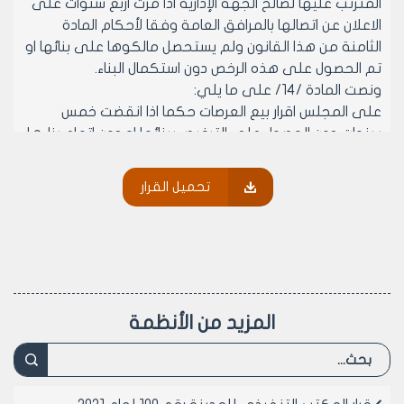
المترتب عليها لصالح الجهة الإدارية اذا مرت اربع سنوات على
الاعلان عن اتصالها بالمرافق العامة وفقا لأحكام المادة
الثامنة من هذا القانون ولم يستحصل مالكوها على بنائها او
تم الحصول على هذه الرخص دون استكمال البناء.
ونصت المادة /14/ على ما يلي:
على المجلس اقرار بيع العرصات حكما اذا انقضت خمس
سنوات دون الحصول على الترخيص ببنائها او دون اتمام بناءها
مع اقتطاع النسبة المقررة بالمادة السابقة.
1- لذا يرجى الإحالة الى المكتب التنفيذي لتطبيق احكام
تحميل القرار
المادة /14/ من القانون /14/ لعام 1974 وتعديلاته وذلك
حسب قرار اللجنة رقم /2/ تاريخ 31/1/2001 المرفق صورة عنه
ونظرا لمضي اكثر من خمس سنوات على تاريخ الخضوع
وعدم الترخيص وانجاز البناء جاهزاً للسكن علماً ان العقار ما زال
ارض خاليه من البناء.
- وعلى موافقة اعضائه (بالإجماع) في جلسته المنعقدة
المزيد من الأنظمة
بتاريخ 21/2/2001م.
- يقرر ما يلي –
مادة 1- تطبيق احكام المادة /14/ من القانون /14/ لعام 1974
على العقار /9744/ منطقة عقارية رابعة.