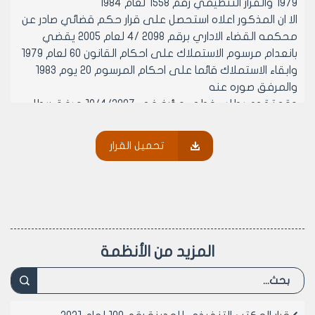
1979 والقرار التنظيمي رقم 1558 لعام 1984
الا ان المذكور اعلاه استحصل على قرار حكم قضائي صادر عن
محكمه القضاء الاداري برقم 2098 /4 لعام 2005 يقضي
بانعدام مرسوم الاستملاك على احكام القانون 60 لعام 1979
وابقاء الاستملاك قائما على احكام المرسوم 20 يوم 1983
والمرفق صوره عنه
وقد تقدم بطلب خطي مؤرخ في 18/4/2007 مرفق ربطا
يرجو فيه الغاء حصته المخصص بها من المقسم المشار اليه
أعلاه
تحميل القرار
يرجى التفضل بالاطلاع والموافقة على الغاء تخصيصه من
المقسم المذكور وذلك بعرضه على المكتب التنفيذي
لإلغاء التخصيص
وعلى موافقة اعضاء المكتب التنفيذي لمجلس مدينه
حلب (بالإجماع) في جلسته رقم 15 تاريخ 2/5/2007
يقرر ما يلي
المزيد من الأنظمة
مادة 1- الموافقة على الغاء تخصيص السيد احمد حبش بن
علي بالحصة المخصص بها من المقسم رقم 143 بنيامين
استنادا لكتاب مديريه شؤون الاملاك رقم 1553 تاريخ
23/4/2007 المذكور اعلاه