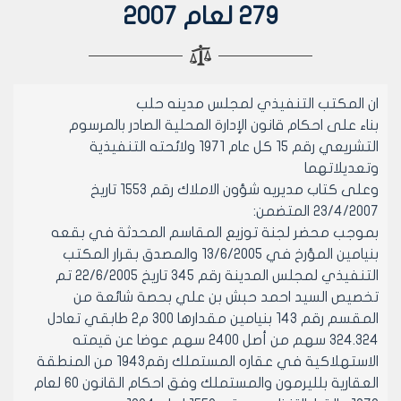
279 لعام 2007
ان المكتب التنفيذي لمجلس مدينه حلب
بناء على احكام قانون الإدارة المحلية الصادر بالمرسوم
التشريعي رقم 15 كل عام 1971 ولائحته التنفيذية
وتعديلاتهما
وعلى كتاب مديريه شؤون الاملاك رقم 1553 تاريخ
23/4/2007 المتضمن:
بموجب محضر لجنة توزيع المقاسم المحدثة في بقعه
بنيامين المؤرخ في 13/6/2005 والمصدق بقرار المكتب
التنفيذي لمجلس المدينة رقم 345 تاريخ 22/6/2005 تم
تخصيص السيد احمد حبش بن علي بحصة شائعة من
المقسم رقم 143 بنيامين مقدارها 300 م2 طابقي تعادل
324.324 سهم من أصل 2400 سهم عوضا عن قيمته
الاستهلاكية في عقاره المستملك رقم1943 من المنطقة
العقارية بلليرمون والمستملك وفق احكام القانون 60 لعام