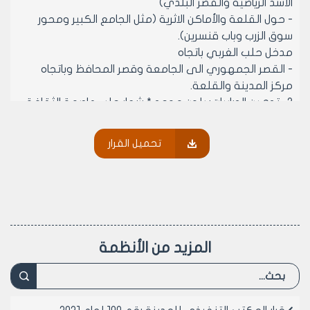
الأسد الرياضية والقصر البلدي)
- حول القلعة والأماكن الاثرية (مثل الجامع الكبير ومحور
سوق الزرب وباب قنسرين).
مدخل حلب الغربي باتجاه
- القصر الجمهوري الى الجامعة وقصر المحافظ وباتجاه
مركز المدينة والقلعة.
3- تدهين الدرابيات: بلون موحد * شعار حلب عاصمة الثقافة
الإسلامية اما الدرابيات الشبك فيكتفي بدهنها.
بالإضافة الى وضع لصاقات على جامات البلور.
تحميل القرار
- لصاقه تحمل شعار الاحتفالية (اللوغو).
- لصاقة ترحب بالضيوف باللغتين العربية والإنكليزية.
- لصاقة تخفيضات خاصة بالمناسبة (اختياري لمن يرغب)
4- زاوية معدنية لوضع: اعلام الجمهورية العربية السورية
وشعار منظمة المؤتمر الإسلامي وشعار حلب عاصمة
للثقافة الإسلامية
المزيد من الأنظمة
وشعار مدينة وذلك على أعمدة الكهرباء الوسطية (ضمن
منصفات الطرق) وعلى جانبي الطريق بالإضافة على الطرفين
الأيمن والايسر لكل محل.
5- وضع انارة تزينيه على واجهة المحل: تتناسب وهذه