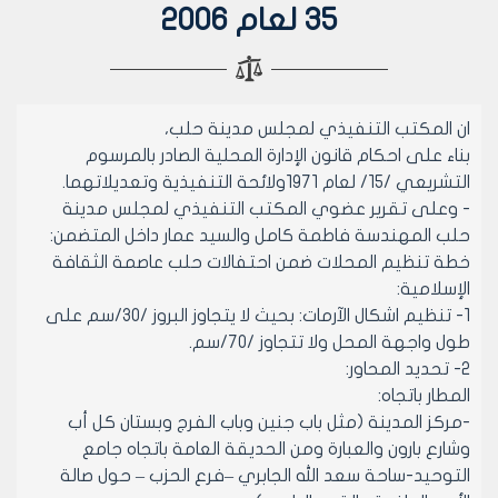
35 لعام 2006
ان المكتب التنفيذي لمجلس مدينة حلب،
بناء على احكام قانون الإدارة المحلية الصادر بالمرسوم
التشريعي /15/ لعام 1971ولائحة التنفيذية وتعديلاتهما.
- وعلى تقرير عضوي المكتب التنفيذي لمجلس مدينة
حلب المهندسة فاطمة كامل والسيد عمار داخل المتضمن:
خطة تنظيم المحلات ضمن احتفالات حلب عاصمة الثقافة
الإسلامية:
1- تنظيم اشكال الآرمات: بحيث لا يتجاوز البروز /30/سم على
طول واجهة المحل ولا تتجاوز /70/سم.
2- تحديد المحاور:
المطار باتجاه:
-مركز المدينة (مثل باب جنين وباب الفرج وبستان كل أب
وشارع بارون والعبارة ومن الحديقة العامة باتجاه جامع
التوحيد-ساحة سعد الله الجابري –فرع الحزب – حول صالة