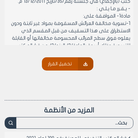
حلب (بالإجماع) في جلسته رقم/35/تاريخ 13/12/2011 م.
- يـقـرر مـا يـلـي :
مادة1- الموافقة على:
1-تسوية مخالفة العرائش المسقوفة بمواد غير ثابتة ودون
الاستطراق على هذا التسقيف من قبل المقسم الذي
يعلوه فوق سطح المرائب المحسومة مخالفاتها أو القابلة
للتسوية وذلك أسوة بالمادة/3/ البند/3/ من قرار المكتب
التنفيذي لمجلس مدينة حلب رقم/403/ لعام2011 المصدق
بقرار المكتب التنفيذي لمجلس محافظة حلب رقم/1229/
تحميل القرار
لعام2011 ووفق التسعيرة الواردة في المادة/7/ والشروط
الواردة بقرار المكتب التنفيذي لمجلس مدينة حلب
رقم/619/ لعام2011 وتعديلاته وفق التقارير المنظمة
بها.وفي حال عدم وجود تقارير فنية تسوى وفق نموذج
معتمد من مديرية الشؤون الفنية-شعبة تسوية المخالفات
في دائرة الرخص العمرانية-دون الحاجة لتنظيم تقارير فنية
المزيد من الأنظمة
بها.
2-الموافقة على ترخيص إقامة عريشة فوق سطح المرائب
المحسومة مخالفاتها أو القابلة للتسوية بشرط إلا يتجاوز