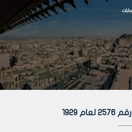
بات
م 1929