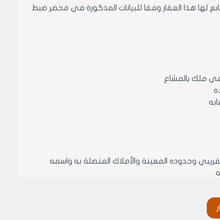
 لها هذا العقار وفقا للبيانات المذكورة في محضر ضبط
لتقريبي وحدوده المعينة والأملاك المتصلة به واسمه
ه
امته وحقوق الانتفاع السلبية والإيجابية ويذكر علاوة
ر
العوائد السنوية