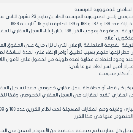
السامي للجمهورية الفرنسية:
 الجمهورية الفرنسية الصادرين بتاريخ 23 تشرين الثاني سنة 1920 و 3 أيلول سنة 1926.
و 189 الصادرة بتاريخ 15 آذار سنة 1926.
وحيث أن الطريقة الموضوعة بموجب القرار 188 بشان 
ريقة القديمة المتعلقة بالإعلان التي لا تزال جارية على الحقوق الع
 خطر نزعها منهم بسبب تطبيق أوامر الإلغاء على المدة السابقة لص
ند وجود اعتمادات عقارية لمدة طويلة من الحصول على الأموال اللا
تراح أمين السر العام قرر ما يأتي:
 : أحكام عمومية
كز كل قضاء أو محافظة سجل عقاري خصوصي معد لتسجيل العقارات 
 العقاري. تقيد العقارات في السجل العقاري الخصوصي وفقا للقواع
المنصوص عنها في هذا القرار
كل عقار تنظيم صحيفة حقيقية من الأنموذج المعين في القرارين عدد 188 و 189 المذك