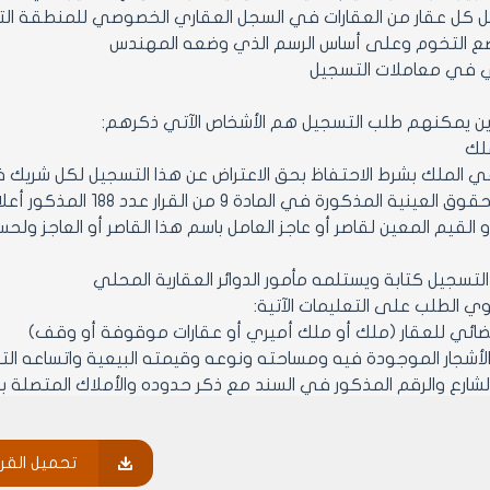
كل عقار من العقارات في السجل العقاري الخصوصي للمنطقة التابع
ضع التخوم وعلى أساس الرسم الذي وضعه المهندس
ني في معاملات التسجيل
ذين يمكنهم طلب التسجيل هم الأشخاص الآتي ذكرهم:
تسجيل كتابة ويستلمه مأمور الدوائر العقارية المحلي
ي الطلب على التعليمات الآتية:
ت والأشجار الموجودة فيه ومساحته ونوعه وقيمته البيعية واتساعه ا
شارع والرقم المذكور في السند مع ذكر حدوده والأملاك المتصلة ب
حقوق المسجلة واسم صاحبها وشهرته وعمره ومهنته وجنسيته ومحل إق
تحميل القرا
 كان الحق ناجما عن تقسيم وقف ما، اسم الوقف ونوع الحق ومبلغ 