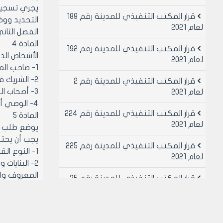
يجري تسجيل 
قرار المكتب التنفيذي للمدينة رقم 189
التحديد وو
لعام 2021
الفصل الثا
المادة 4
قرار المكتب التنفيذي للمدينة رقم 192
الأشخاص ال
لعام 2021
1- صاحب الملك
2- الشريك في الملك بشرط الاحتفاظ بحق الاعتراض عن هذا التسجيل لكل شريك في ملك بالمشاع
قرار المكتب التنفيذي للمدينة رقم 2
3- أصحاب الحقوق العينية المذكورة في المادة 9 من القرار عدد 188 المذكور أعلاه
لعام 2021
4- الوصي أو القيم المعين لقاصر أو عاجز العامل باسم هذا القاصر أو العاجز ولحسابه
قرار المكتب التنفيذي للمدينة رقم 224
المادة 5
لعام 2021
يوضع طلب ال
يجب أن يحتو
قرار المكتب التنفيذي للمدينة رقم 225
1- النوع القضائي للعقار (ملك أو ملك أميري أو عقارات موقوفة أو وقف)
لعام 2021
2- البنايا
المعروف وال
قرار المكتب التنفيذي للمدينة رقم 25
3- اسم صاحب الملك واسم المالك السابق والشركاء في المشاع عند الاقتضاء وشهرتهم وعمرهم وجنسيتهم ومحل إقامتهم
لعام 2021
4- نوع ال
قرار المكتب التنفيذي للمدينة رقم 26
على ذلك إذا
لعام 2021