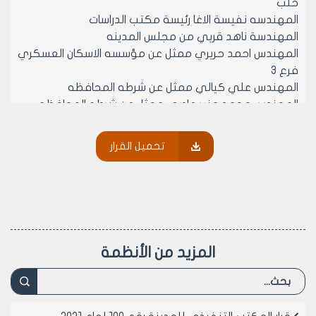
حلب
المهندسه نفيسة الاغا رئيسة مكتب الدراسات
المهندسة ناهد قربي من مجلس المدينه
المهندس احمد حريري ممثل عن مؤسسه الاسكان العسكري
فرع 3
المهندس علي كيالي ممثل عن شرطه المحافظه
المهندس محمد منير عاصي ممثل عن شرطه المحافظه
لمناقشه مشروع الشريحه 1 من المرحله الخامسه العائده
لشرطه المحافظه وبعد الاطلاع على المخططات المعماريه
تحميل القرار
بعد التعديل المطلوب بموجب المحضر السابق للجنه بتاريخ
19/5/2001 تبين انه سيكون هناك تعارض بين منسوب القبو
اول مع مناسيب مدخل كتله المركز الثقافي بحيث ادت الى
الغاء درج المدرج
لذلك قررت اللجنه اعتماد المخططات المعدله سابقا بحيث
يكون ارتفاع القبو رقم 1 /1770/سم وضمه الى كتلة محلات
المزيد من الأنظمة
مجلس المدينه دون مقابل مع العلم ان هذا الحال لا يتعارض
مع مناسيب موقف السيارات والمركز الثقافي وعليه تم
التوقيع
وعلى موافقة اعضائه (بالإجماع) في جلسته رقم /42/