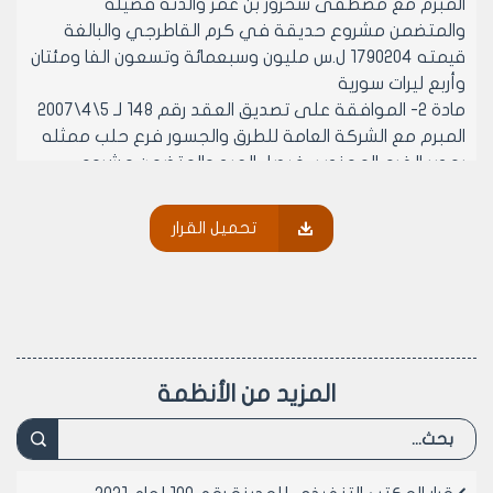
المبرم مع مصطفى شحرور بن عمر والدته فضيلة
والمتضمن مشروع حديقة في كرم القاطرجي والبالغة
قيمته 1790204 ل.س مليون وسبعمائة وتسعون الفا ومئتان
وأربع ليرات سورية
مادة 2- الموافقة على تصديق العقد رقم 148 لـ 5\4\2007
المبرم مع الشركة العامة للطرق والجسور فرع حلب ممثله
بمدير الفرع المهندس فيصل العبد والمتضمن مشروع
تقديم مجبول اسفلتي للمديريات الخدمية التابعة لمجلس
مدينه حلب والبالغة قيمته 9000000 ل.س فقط تسعه
تحميل القرار
ملايين ليرة سوريه
مادة 3- الموافقة على تصديق العقد رقم 149 لـ 5\4\2007
المبرم مع عبد القادر علو بن عبد الرحمن والدته مريم
والمتضمن بيع فضلة الطريق الواقعة امام العقار 6,583
منطقه عقاريه انصاري والبالغة مساحته التقريبية 1م2
وبسعر المتر المربع الواحد 25000 ل.س خمس وعشرون ألف
المزيد من الأنظمة
ليرة سوريه وبقيمه اجماليه 25000 ل.س خمس وعشرون ألف
ليرة سوريه
مادة 4- الموافقة على تصديق العقد رقم 150 لـ 5\4\2007
المبرم مع حسين فنرى بن موفق والدته هند والمتضمن