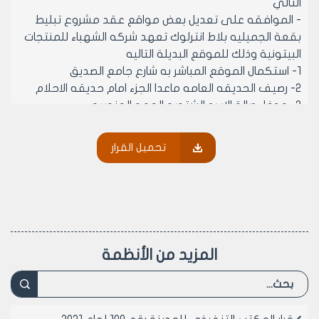
التالي
- الموافقه على تعديل بعض مواقع عقد مشروع تبليط
بقعة الجميليه بلاط انترلوك تعهد شركه الشهباء للمنتجات
البيتونية وذلك للموقع البديلة التاليه
1- استكمال الموقع المباشر به شارع جامع الصديق
2- رصيف الحديقه العامه ماعدا الجزء امام حديقه الاحلام
3- مدخل صالة الاسد الشتويه الجهه الجنوبيه
4- مدخل صاله معاويه تبليط
مادة 2- ينشر هذا القرار في لوحه اعلانات مجلس المدينه
تحميل القرار
ويبلغ من يلزم لتنفيذه اصولا
رئيس المكتب التنفيذي لمجلس مدينة
حلب
المهندس بسام بيروتي
المزيد من الأنظمة