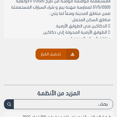
المستعملة موافقة مؤقتة من تاريخ 31/1/2020ولغاية
31/5/2020 لممارسة مهنة بيع و شراء السيارات المستعملة
ضمن مناطق المدينة وفقاً لما يلي :
مناطق السكن المتصل :
 الدكاكين في الطوابق الأرضية .
 الطوابق الأرضية المحولة إلى دكاكين.
مناطق السكن المنفصل :
 المرائب و الصالات المحولة إلى الاستثمار ( بغض النظر عن
المهنة المحولة إليها الصالة او المرآب) .
تحميل القرار
مادة 3- الوثائق اللازمة للحصول على الموافقة المؤقتة
لمدة أربعة أشهر لمهنة بيع و شراء السيارات المستعملة:
 وثيقة حق انتفاع.
 بيان مخالفات.
 مخطط موقع.
 موافقة أمنية من الجهات المختصة .
المزيد من الأنظمة
 بيان الصفة العمرانية.
 براءة ذمة مالية تجاه مجلس مدينة حلب .
 سند تعهد يتضمن قبول الموافقة المؤقتة ،وضرورة
الانتقال الى منطقة مكاتب السيارات بالراموسة فور انتهاء