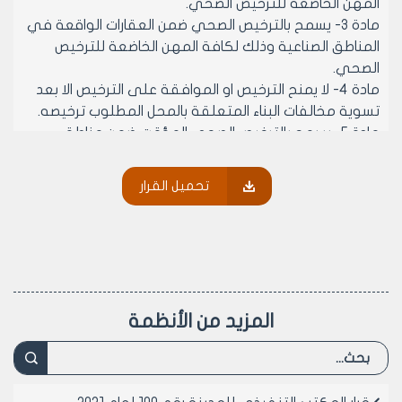
المهن الخاضعة للترخيص الصحي.
مادة 3- يسمح بالترخيص الصحي ضمن العقارات الواقعة في
المناطق الصناعية وذلك لكافة المهن الخاضعة للترخيص
الصحي.
مادة 4- لا يمنح الترخيص او الموافقة على الترخيص الا بعد
تسوية مخالفات البناء المتعلقة بالمحل المطلوب ترخيصه.
مادة 5- يسمح بالترخيص الصحي المؤقت ضمن مناطق
المخالفات الجماعية او على عقارات غير مفرزة وفقا لقرار
مجلس مدينة حلب رقم 18 لعام 2012 وتعديلاته وذلك لكافة
تحميل القرار
المهن الخاضعة للترخيص الصحي.
مادة 6- يسمح بالترخيص الصحي ضمن الاسواق المحلية
والنوادي والمولات اينما وجدت ضمن الحدود الإدارية للمدينة
وذلك لكافة المهن الخاضعة للترخيص الصحي.
مادة 7- آلية معالجة المخالفات:
يقوم عناصر الرقابة الصحية بمتابعة تطبيق احكام هذا القرار
المزيد من الأنظمة
من خلال الجولات الميدانية على المحلات القائمة
والمستثمرة للمهن الخاضعة للترخيص الصحي وتوجيه
انذارات خطية وفق الاصول تحت طائلة اغلاق المحل بالشمع
الاحمر في حال عدم التقيد بمضمون الانذار الموجه ونورد