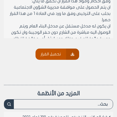
وفق احكام ومواد هذا القرار ان تحقق ما يلي:
ان يتم الحصول على موافقة مديرية الشؤون الاجتماعية
بحلب على الترخيص وفق ما ورد في المادة 1 من هذا القرار
حصرا.
ان يكون له مدخل مستقل عن مدخل البناء العام ويتم
الوصول اليه مباشرة من الشارع دون حفر الوجيبة وان تكون
وجيبة عائدة للمقيم وذلك دون إنشاء أي مخالفة للنظام
العمراني أو القرارات النافذة لتأمين الوصل إلى المقسم
المطلوب في المقاسم التي ليس لها مدخل مستقل عن
تحميل القرار
مدخل البناء فيتم تأمين موافقة كامل قاطنين البناء.
ان يتم الاستثمار فقط لما ورد في المادة 1 من هذا القرار.
ان يتم تحويل كامل المقسم الى الاستثمار المطلوب على ألا
يقل ارتفاعه الصافي عن 2.7 متر والارتفاع من وجه البلاطة
الى أسفل السقف.
مادة 3- تحدد الوثائق المطلوبة بما يلي:
المزيد من الأنظمة
1- طلب موقع من طالب الترخيص (المالك) او من في حكمه
او المنتفع بموجب وثيقة رسمية (بعد أخذ موافقة المالك
خطيا).
2- مخطط موقع مصدق اصولا ومخطط استقامة مصدق