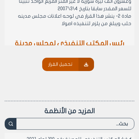
وعشرون الف ليره سوريه لا غير المتر المربع الواحد تثبيتا
للسعر المقدر سابقا بتاريخ 4\3\2007
مادة 2- ينشر هذا القرار في لوحه اعلانات مجلس مدينه
حلب ويبلغ من يلزم لتنفيذه اصولا
رئيس المكتب التنفيذي لمجلس مدينة
حلب
الدكتور المهندس معن الشبلي
تحميل القرار
المزيد من الأنظمة