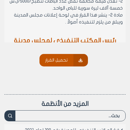
2- تعدل قيمة مخالفة نقص عدد الباصات لتصبح/5000/ل.س
خمسة آلاف ليرة سورية للباص الواحد.
مادة 2- ينشر هذا القرار في لوحة إعلانات مجلس المدينة
ويبلغ من يلزم لتنفيذه أصولاً .
رئيس المكتب التنفيذي لمجلس مدينة
حلب
الدكتور المهندس معد المدلجي
تحميل القرار
المزيد من الأنظمة