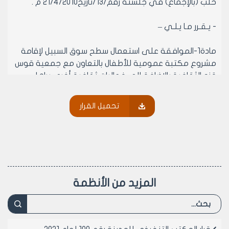
حلب (بالإجماع) في جلسته رقم/13/تاريخ21/4/2010 م .
- يـقـرر مـا يـلـي –
مادة1-الموافقة على استعمال سطح سوق السبيل لإقامة
مشروع مكتبة عمومية للأطفال بالتعاون مع جمعية قوس
قزح الثقافية بالإضافة إلى فعاليات ثقافية أخرى يراها
مجلس مدينة حلب مناسبة .
مادة2-ينشر هذا القرار في لوحة إعلانات مجلس المدينة
تحميل القرار
ويبلغ من يلزم لتنفيذه أصولاً.
رئيس المكتب التنفيذي لمجلس مدينة
حلب
الدكتور المهندس معن الشبلي
المزيد من الأنظمة