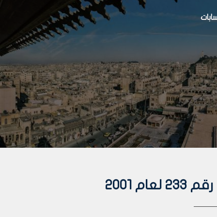
بات
م 2001