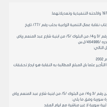
اشارة الى كتاب اتحاد عمال محافظة حلب رقم /229/ تاريخ 30/4/2001 المتعلق بكتاب نقابة عمال التنمية الزراعية بحلب رقم /77/ تاريخ
1- تعذر (نقابة عمال التنمية الزراعية) المستأجر من مجلس مدينة حلب المكتبين رقم /3 و4/ من البلوك /5/ من ابنية شارع عبد المنعم رياض
4/ل.س
أجير علما بان المبلغ المطالبة به النقابة هو ايجار تحققات
مادة 1- الموافقة لنقابة عمال التنمية الزراعية بحلب على تقسيط قيمة المكتبين رقم /3 و4/ من البلوك /5/ من ابنية شارع عبد المنعم رياض