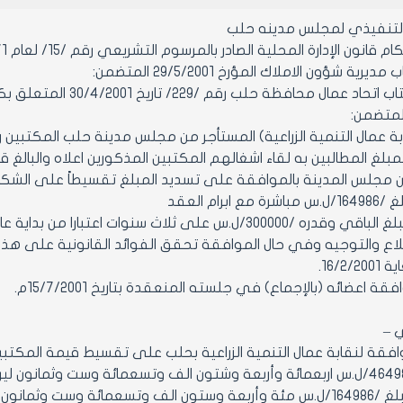
التنفيذي لمجلس مدينه حلب
ن الإدارة المحلية الصادر بالمرسوم التشريعي رقم /15/ لعام 1971 ولائحته التنفيذية وتعديلاتهما.
ية شؤون الاملاك المؤرخ 29/5/2001 المتضمن:
لغ المطالبين به لقاء اشغالهم المكتبين المذكورين اعلاه والبالغ قدره /64986
ابرام العقد
3000/ل.س على ثلاث سنوات اعتبارا من بداية عام 2002
لاع والتوجيه وفي حال الموافقة تحقق الفوائد القانونية على هذا الت
16/2.
 اعضائه (بالإجماع) في جلسته المنعقدة بتاريخ 15/7/2001م.
ي –