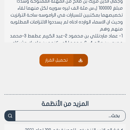
وجمال الدين مزيك بن صالح من المهله الممنوحه وسددا
مبلغ 100000 ل.س مئة الف ليره سوريه لكل منهما لقاء
تخصيصهما بمكتبين للسيارات في الراموسه ساحة الترانزيت
وحيث ان الاسماء الوارده ادناه لم يسددوا الالتزامات المطلوبه
منهم وهم
1- عماد ماردنللي بن محمود 2-عبد الكريم عطعط 3-محمد
مصري بن صالح 4- 6-محمد لؤي كنجو بن ماميك وشركاه
لم يسددوا ما عليهم من التزامات ماليه وقد انتهت المهله
المحدده بقرار المكتب التنفيذي لمجلس مدينه حلب المنوه
تحميل القرار
عنه أعلاه
يرجى تفضل بالاطلاع والتكرم باحالة الموضوع الى اللجنه
المشكلة لدراسه تخصيص المتكتتبين على مكاتب السيارات
علما ان المكاتب الاربعه المخصصة للمذكورين أعلاه تحمل
الأرقام 61-141-144-147 وهي جميعا واقعه في الراموسة
ساحة الترانزيت
المزيد من الأنظمة
- وعلى موافقة اعضائه (بالإجماع) في جلسته رقم /48/
تاريخ 10/11/2001م.
- يقرر ما يلي –