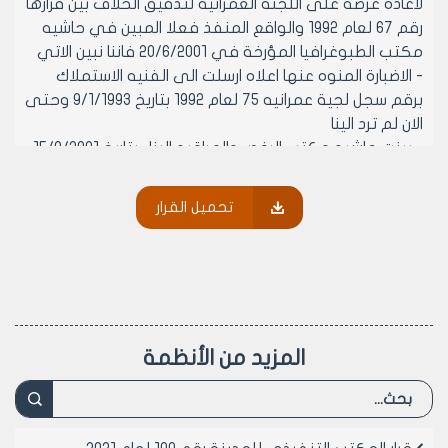
لاعاده عرضه على اللجنه العمرانيه لتدقيق الخلاف بين قرارها
رقم 67 لعام 1992 والواقع المنفذ فعلا المبين في حاشيه
مكتب الطبوغرافيا المؤرخة في 20/6/2001 فاننا نبين الاتي
- الاضبارة المنوه عنها اعلاه ارسلت الى الفنيه الاستملاك
برقم سجل لجية عمرانيه 75 لعام 1992 بتاريخ 9/1/1993 وحتى
الان لم ترد الينا
- بينت حاشيه مكتب الرخص والمراقبه البناء بتاريخ 15/9/2001
بانه لا يوجد ترخيص على المحضر 4587 منطقه عقاريه
انصاري وبالتالي فان البناء القائم على المحضر المذكور
تحميل القرار
والمثبت من قبل مكتب الطبوغرافيا هو بدون ترخيص
لذا نقترح بانه لا داعي لاعاده العرض على لجنه العمرانيه
للتدقيق باعتبار الاضباره الاصليه لقرار العمرانيه غير موجوده
فقط يوجد نسخه قرار والاحاله الى المكتب التنفيذي
لمجلس المدينه لبيان الراي حول تصديق قرار اللجنه العمرانيه
رقم 67 لعام 1992 واستصدار القرار اللازم للفرض مقابل تحسين
المزيد من الأنظمة
نتيجه الاستفاده والزام مالك المحضر بالوجائب المعدله
والموافق عليها من قبل اللجنه العمرانيه والمكتب
التنفيذي لمجلس المدينه حين الترخيص بشكل نظامي او
اجراء ما ترونه مناسبا