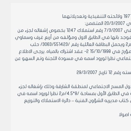
من:
بموجب الاستدعاء المقدم من قبل السيد إسماعيل غنام بن محمد وحياة المؤرخ في 7/3/2007 رقم استملاك 1247 بخصوص إشغاله لجزء من
لكشف على الدار فوجد بانها في الطابق الاول ومؤلفه من أربع غرف وسماوي
وان السيد اسماعيل بن محمد وحياة يشغل غرفه من منزل والده بمساحة /8*4.5/م2 ويحمل البطاقة العائلية رقم /3063/551423/ حلب
24/11/1998 رقم القيد مشارقة خـ123/ وقد أوثق ذلك بالوثائق التالية 1- عقد آجار مؤرخ في 15/10/1998 2- عقد اشتراك بالمياه. يرجى الاطلاع
جتماعي نظرا لورود اسمه في مسودة اللجنة وتم السهو عن
 29/3/2007
جدول المسح الاجتماعي لمنطقة الشارقة وذلك بإشغاله لجزء
من الدار القائمة على المحضر 681 المنطقة العقارية الاولى وهي عبارة عن غرفة في الطابق الأول بمساحة /8*4.5/م2 نظرا لورود اسمه في
ب مديريه الشؤون الفنية – دائرة الاستملاك والتوزيع