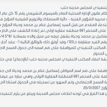
التنفيذي لمجلس مدينه حلب
ن الإدارة المحلية الصادر بالمرسوم التشريعي رقم 15 كل عام 1971 ولائحته التنفيذية وتعديلاتهما
يه الشؤون الفنية – دائرة الاستملاك والتوزيع الشرفية المؤرخ في 20/3/2007 المتض
الدار القائمة على المحضر 681 منطقه عقاريه اولى تم إعادة ا
لى المكتب التنفيذي للموافقة على ضم اسمه الى جدول المسح الا
الجدول
عضاء المكتب التنفيذي لمجلس مدينه حلب (بالإجماع) في جلسته رقم 12 تاريخ
1- الموافقة على ضم اسم المواطن إسماعيل غنام بن محمد وحياة الى 
المسح الاجتماعي وتم السهو عن تسجيله في الجدول استنادا الى كتا
20/3/2