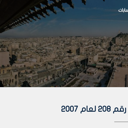
بات
م 2007