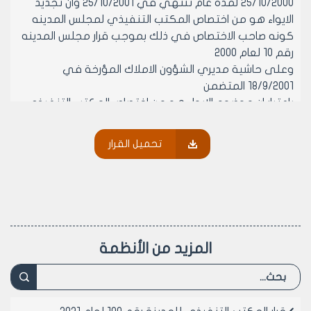
25/10/2000 لمده عام تنتهي في 25/10/2001 وان تجديد
الايواء هو من اختصاص المكتب التنفيذي لمجلس المدينه
كونه صاحب الاختصاص في ذلك بموجب قرار مجلس المدينه
رقم 10 لعام 2000
وعلى حاشية مديري الشؤون الاملاك المؤرخة في
18/9/2001 المتضمن
باعتبار ان موضوع الايواء هو من اختصاص المكتب التنفيذي
الرجاء الموافقه على عرض تجديد الايواء على المكتب
التنفيذي خاصه ان السيد جاسم عويد من الصحفيين
تحميل القرار
الممتازين بتسليط الاضواء على نشاطات منجزات مجلس
المدينه ولكم الامر
وعلى موافقة اعضائه (بالإجماع) في جلسته رقم /42/
تاريخ 3/10/2001م.
- يقرر ما يلي –
مادة 1- مع الموافقه على تمديد ايواء الصحفي جاسم
المزيد من الأنظمة
عويد الجاسم بالشقة السكنيه في الحي التجاري لمساكن
هنانو بلوك رقم 39 مؤقت لمده سنه واحده او حسب حاجه
مجلس المدينه لهذا المسكن ايهما اقرب
مادة 2- ينشر هذا القرار في لوحة إعلانات مجلس المدينة