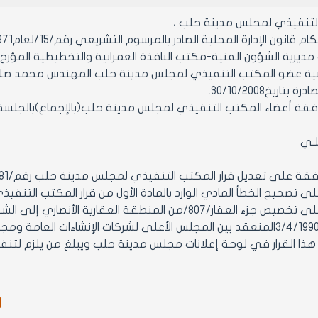
التنفيذي لمجلس مدينة حلب ،
ون الإدارة المحلية الصادر بالمرسوم التشريعي رقم/15/لعام1971ولائحته التنفيذية وتعديلاتهما.
رية الشؤون الفنية-مكتب النافذة العمرانية والتخطيطية المؤرخ23/10/2008.
تاريخ30/10/2008.
أعضاء المكتب التنفيذي لمجلس مدينة حلب(بالإجماع)بالجلسة رقم/1/تاريخ/1/2009
ـلـي –
 الخطأ المادي الوارد بالمادة الأول من قرار المكتب التنفيذي رقم/17/تاريخ22/3/2007 بحيث يصبح على الشك
الموافقة على تخصيص جزء العقار/807/من المنطقة العقاري
ر