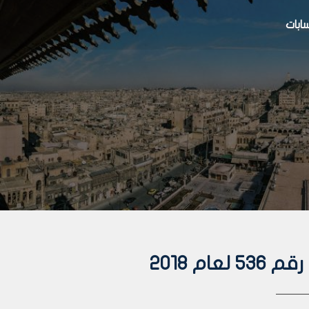
بات
م 2018