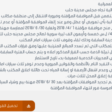
لعمرانية
الية تجاه مجلس مدينة حلب
ضمن قبل الموافقة المؤقتة وضرورة الانتقال إلى منطقة مكاتب الس
بة بأي تعويض أو عطل وضرر عند إلغاء الموافقة المؤقتة أو عدم ت
مادة 4 : يتم منح موافقة مؤق
وقدره /4500/ ل.س خمسة وأربعون الف ليرة سورية لصالح مجلس مدينه حل
نة السابقة وذلك لقاء وقوف ثلاث سيارات امام المكتب
 للمكاتب التي لم تسدد المبالغ المترتبة عليها وفق قرارات المكتب 
تبرئة الذمة حسب القرار المذكور اعلاه و يتم حساب الفترة السابقة من
المديريات الخدمية لمعرفة بدء تاريخ الاستثمار
6 : يجب التقيد التام بالأنظمة والقوانين المرورية وعدم توفر ثلاث سي
فة إغلاق المحل لثلاث مرات .
مادة 7 : لا يتم تجديد الموافقات المؤ
اموسة فور انتهاء الموافقة المؤقتة
 : يقوم عناصر الرقابة الصناعية في المديريات الخدمية فور صدور هذا الق
ستعملة بضرورة الحصول على الموافقة المؤقتة لممارسة المهنة تحت طائلة
تحميل القرا
 : يتم اعداد جدول من قبل عناصر الرقابة الصناعية في المديريات الخدمي