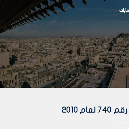
بات
م 2010