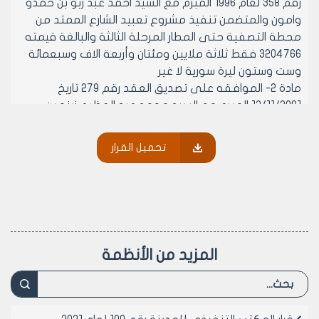
رقم 358 لعام 1996 المبرم مع السيد احمد عبد ربو بن حمدو
وامون والمتضمن تنفيذ مشروع تعبيد الشارع الممتد من
محطة التصفية حتى المطار المرحلة الثالثة والبالغة قيمته
3204766 فقط ثلاثة ملايين ومئتان وأربعة الاف وسبعمائة
وست وستون ليرة سورية لا غير
مادة 2- الموافقه على تصديق العقد رقم 279 تاريخ
12/11/2001 المبرم مع السيد محمد عبد العظيم زينو بن
مصطفى والمتضمن تنفيذ مشروع تقديم قطع تبديلية
اصلية لضواغط قمامة نوع تويوتا ديانا الصغيرة والبالغة
تحميل القرار
قيمته 14873474 فقط مليون واربعمائة وأربعة وثمانون
الفا وثلاثمائة وأربعة وسبعون ليرة سورية لا غير
مادة 3- الموافقه على تصديق العقد رقم 282 تاريخ
17/11/2001 المبرم مع السيد محمد صلاح صباهي بن عبد
الفتاح والدته زهية وعبد الرحمن الاتي بن علاء الدين والدته
امينة والمتضمن بيع المكتب رقم 23 المخصص لبيع وشراء
المزيد من الأنظمة
السيارات في ساحة الترانزيت بالراموسة والبالغة قيمته
الاجمالية 350000 ثلاثمائة وخمسون الف ليرة سورية لا غير
مادة 4- الموافقه على تصديق العقد رقم 283 تاريخ
17/11/2001 المبرم مع السيد قاسم أبو مريش بن عادل والدته