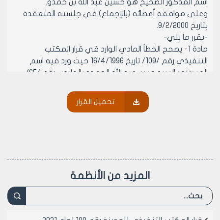
اسم المذكور الصحيح هو حسين عبد الله بن حمدو.
وعلى موافقة أعضائه (بالإجماع) في جلسته المنعقدة
بتاريخ 9/2/2000.
-يقرر ما يلي-
مادة 1- يصحح الخطأ المادي الوارد في قرار المكتب
التنفيذي رقم /109/ تاريخ 16/4/1996 حيث ورد فيه اسم
المستثمر السيد حسن عبد الله الحمود بالحانوت رقم /65/
بمساحة /15/م2 العامل بمهنة حدادة عربية بمنطقة
الراموسة استثماراً والصحيح هو حسين عبد الله حمدو.
تحميل القرار
مادة 2- ينشر هذا القرار في لوحة إعلانات مجلس مدينة
حلب ويبلغ من يلزم لتنفيذه أصولاً.
رئيس المكتب التنفيذي لمجلس مدينة
حلب
الدكتور المهندس محمد سعيد عقيل
المزيد من الأنظمة