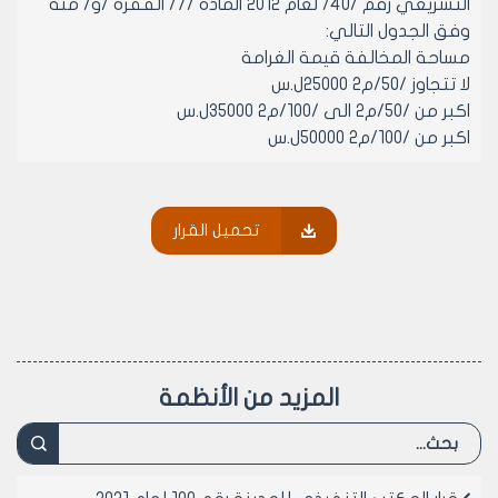
التشريعي رقم /40/ لعام 2012 المادة /7/ الفقرة /و/ منه
وفق الجدول التالي:
مساحة المخالفة قيمة الغرامة
لا تتجاوز /50/م2 25000ل.س
اكبر من /50/م2 الى /100/م2 35000ل.س
اكبر من /100/م2 50000ل.س
ويتم استيفاء هذه الغرامة وفق نموذج التسوية المنظم من
قبل مديرية الشؤون الفنية – دائرة الرخص العمرانية- شعبة
تحميل القرار
تسوية المخالفة
مادة 4- ينشر هذا القرار في لوحة إعلانات مجلس المدينة
ويبلغ من يلزم لتنفيذه أصولاً.
رئيس المكتب التنفيذي لمجلس مدينة
حلب
المزيد من الأنظمة
المهندس محمد أيمن حلاق