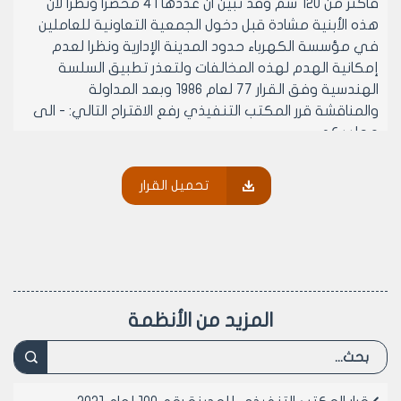
فأكثر من 120 سم وقد تبين ان عددها 41 محضرا ونظرا لان
هذه الأبنية مشادة قبل دخول الجمعية التعاونية للعاملين
في مؤسسة الكهرباء حدود المدينة الإدارية ونظرا لعدم
إمكانية الهدم لهذه المخالفات ولتعذر تطبيق السلسة
الهندسية وفق القرار 77 لعام 1986 وبعد المداولة
والمناقشة قرر المكتب التنفيذي رفع الاقتراح التالي: - الى
مجلسكم.
1-مع الموافقة على حسم مخالفات التجاوز على الوجيبه
زيادة عن /120/سم.
تحميل القرار
2-تقدر المنفعة ب /800/ ل.س المتر المربع الطابقي من
التجاوز والغرامة ضعف المنفعة.
3-فرض رسم مقابل التحسين على العقارات المتجاوزة على
الوجائب.
وعلى موافقة أعضائه بالإجماع في جلسته المنعقدة
بتاريخ 2/11/1988
المزيد من الأنظمة
يقرر ما يلي
1-مع الموافقة على حسم مخالفات التجاوز على الوجيبه
زيادة عن /120/ سم بالنسبة ل 41 محضرا محله حلب الجديدة
المحددة في اضبارة الموضوع حصرا.