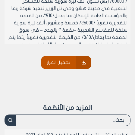
/ 60000/ ل.س ستون ألف ليرة سورية سلفة للمساكن
الشعبية في مدينة هنانو وحي تل الزرازير تنفيذ شركة ريما
والمؤسسة العامة للإسكان بما يعادل/10%/ من القيمة
التقديرية تقريباً /25000/ خمسة وعشرون ألف ليرة سورية
سلفة للمقاسم الشعبية –بقعة ؟ بالهدم – في سوق
الجمعة بما يعادل/10%/ من القيمة التقديرية تقريباً ريثما يتم
استكمال إجراءات تقدير القيم من قبل اللجان المختصة.
- وعلى موافقة أعضاء المكتب التنفيذي لمجلس مدينة
حلب (بالإجماع) في جلسته رقم/27/تاريخ8/9/2005م.
تحميل القرار
يقرر ما يلي
مادة1- تحدد سلفة 10% من قيمة المباني المقدرة
والمنتهية من المساكن الشعبية
- تحدد سلفة مبدئية للمباني الغير مقدرة مقدارها/50000/
ل.س خمسون ألف ليرة سورية لاغير من المساكن الشعبية
- تحدد سلفة مبدئية للمقاسم الشعبية في بقعة المنذرين
المزيد من الأنظمة
بالهدم في سوق الجمعة مقدارها /15000/ل.س خمسة عشر
ألف ليرة سورية لا غير لكل مقسم
مادة2 - ينشر هذا القرار في لوحة إعلانات مجلس المدينة
ويبلغ ما يلزم لتنفيذه أصولاً.