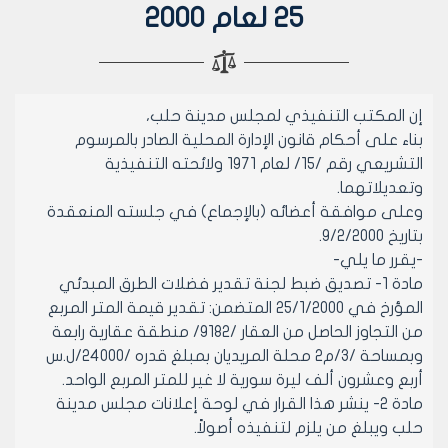
25 لعام 2000
إن المكتب التنفيذي لمجلس مدينة حلب،
بناء على أحكام قانون الإدارة المحلية الصادر بالمرسوم
التشريعي رقم /15/ لعام 1971 ولائحته التنفيذية
وتعديلاتهما.
وعلى موافقة أعضائه (بالإجماع) في جلسته المنعقدة
بتاريخ 9/2/2000.
-يقرر ما يلي-
مادة 1- تصديق ضبط لجنة تقدير فضلات الطرق المبدئي
المؤرخ في 25/1/2000 المتضمن: تقدير قيمة المتر المربع
من التجاوز الحاصل من العقار /9182/ منطقة عقارية رابعة
وبمساحة /3/م2 محلة المريديان بمبلغ قدره /24000/ل.س
أربع وعشرون ألف ليرة سورية لا غير للمتر المربع الواحد.
مادة 2- ينشر هذا القرار في لوحة إعلانات مجلس مدينة
حلب ويبلغ من يلزم لتنفيذه أصولاً.