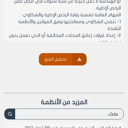
أو الهندسة لا تقل خبرته عن ستة سنوات في مجال عمل
الرخص الإدارية .
المهام العامة لشعبة رقابة الرخص الإدارية والشكاوي :
1- تلقي الشكاوي ومعالجتها وفق القوانين والأنظمة
النافذة.
2- إعداد قرارات إغلاق المحلات المخالفة أو التي تعمل بدون
ترخيص إداري .
3- إعداد استمارات فتح المحلات المغلقة والاستبدال بالغرامة
المادية وفق القرارات النافذة .
تحميل القرار
4- تنظيم كافة الإجراءات القانونية اللازمة بحق المحلات
المخالفة التي تعمل بدون ترخيص إداري .
5- متابعة الإجراءات المتعلقة بالكتب المحالة من الجهات
العامة المتعلقة بمخالفات المحلات العامة ومعالجتها وفق
القوانين والأنظمة النافذة .
6- دراسة الدعاوى القضائية المتعلقة بالمحال الخاضعة
المزيد من الأنظمة
للترخيص الإداري وإعداد الرد عليها ورفعها عن طريق التسلسل
إلى مدير الشؤون الفنية لاعتمادها وإحالتها الى مديرية
الشؤون القانونية .
7- التنسيق مع شعب دائرة الرخص الإدارية في الإجراءات