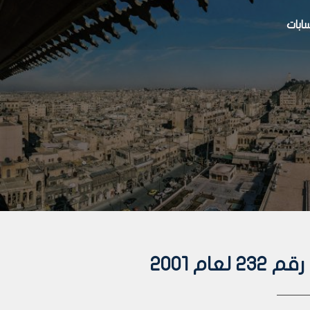
بات
م 2001