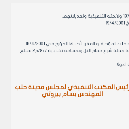
19
مادة 1- الموافقة على تصديق ضبط لجنة تقدير بدلات ايجار عقارات مجلس مدينه حلب المؤجرة او المقرر تأجيرها المؤرخ في 19/4/2001
المتضمن تقدير بدل ايجار الحانوت القائم على المحضر /559/ منطقة عقارية سابعة محلة شارع حمام التل وبمساحة تقديرية /27/م2 بمبلغ
ئيس المكتب التنفيذي لمجلس مدينة حلب
المهندس بسام بيروتي