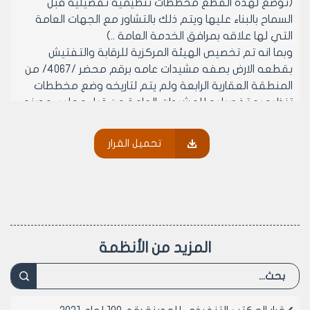
(توضع لهذه القطع مخططات تنظيميه تفصيليه قبل
السماح بالبناء عليها ويتم ذلك بالتشاور مع الجهات العامة
التي لها علاقه بمرافق الخدمة العامة ..)
وبما انه تم تخصيص الهيئة المركزية للرقابة والتفتيش
بقطعه الارض بصفه مشيدات عامه برقم محضر /4067/ من
المنطقة العقارية الرابعة ولم يتم لتاريخه وضع مخططات
تنظيميه تفصيليه للمشيدات العامة من قبل مجلس مدينه
حلب وفق ما نصت عليه المادة /104/ من النظام العمراني
النافذ
تحميل القرار
يرجى عرض مخططات البناء العائدة لمقر فرع الهيئة في
حلب على المكتب التنفيذي (صاحب الصلاحية في منح
الترخيص وفق قانون الإدارة المحلية) لاعتمادها وذلك لنتمكن
من الحصول على الترخيص اصولا علما ان المخططات مصممه
وفق الاستخدام الوظيفي لطبيعة عمل الهيئة
وعلى موافقة اعضائه (بالإجماع) في جلسته المنعقدة
المزيد من الأنظمة
بتاريخ 15/8/2001م.
- يقرر ما يلي –
مادة 1- مع الموافقة على اعتماد المخططات العائدة لبناء
مقر فرع الهيئة المركزية للرقابة والتفتيش بحلب المرفقة