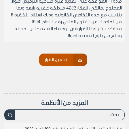
مادة 1- الموافقه على تمديد فتره صلاحيه الترخيص اصولا
الممنوح لمالكي العقار 4222 منطقه عقاريه رابعه وبما
يتناسب مع مده التقاضي القانونيه وذلك استنادا للفقره 6
من الماده 11 من القانون المالي رقم 1 لعام 1994
مادة 2- ينشر هذا القرار في لوحة اعلانات مجلس المدينه
ويبلغ من يلزم لتنفيذه اصولا
رئيس المكتب التنفيذي لمجلس مدينة
تحميل القرار
حلب
المهندس بسام بيروتي
المزيد من الأنظمة