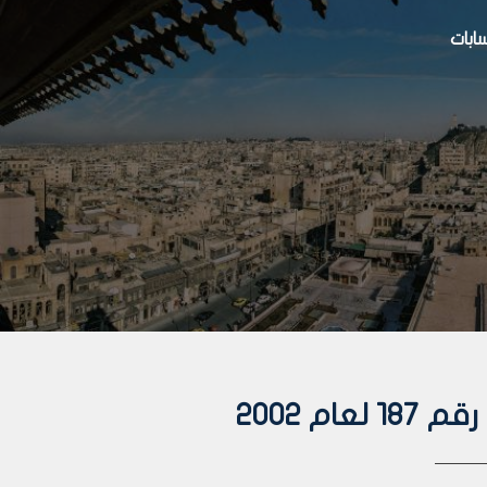
بات
م 2002