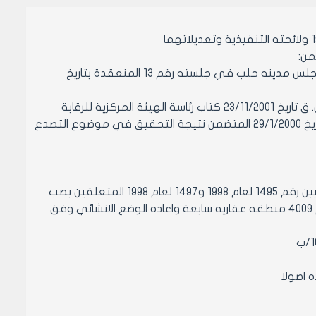
اشاره الى كتابكم رقم 24702 تاريخ 12/5/2002 حول توصية المكتب التنفيذي لمجلس مدينه حلب في جلسته رقم 13 المنعقدة بتاريخ
نعيد اليكم الاضبارة مرفقة بصورة عن كل من كتاب السيد المحافظ رقم 6446/ص. ق تاريخ 23/11/2001 كتاب رئاسة الهيئة المركزية للرقابة
والتفتيش رقم 10/4461/8/4ب تاريخ 12/11/2000 المعتمد للتقرير رقم 1/م.ع. ج تاريخ 29/1/2000 المتضمن نتيجة التحقيق في موضوع التصدع
مادة 1- الموافقة على الغاء تسويه المخالفات التي تمت بموجب التقريرين الفنيين رقم 1495 لعام 1998 و1497 لعام 1998 المتعلقين بصب
سقائف وعمل مصعد وصب درج بأقبية العقار المتوهن والموصوف بالمحضر رقم 4009 منطقه عقاريه سابعة واعاده الوضع الانشائي وفق