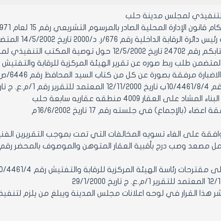
التنفيذي لمجلس مدينة حلب
ن الإدارة المحلية الصادر بالمرسوم التشريعي رقم 15 لعام 1971 ولائحته التنفيذية وتعديلاتهما
لرقابة الداخلية رقم 676/ر. د/2000 تاريخ 14/5/2002 المتضمن:
شاد على العقار 4009 منطقه عقاريه سابعة حلب
اء (بالإجماع) في جلسته رقم 17 تاريخ 16/6/2002م
 مقترحات رئاسة الهيئة المركزية للرقابة والتفتيش رقم 10/4461/4/ب