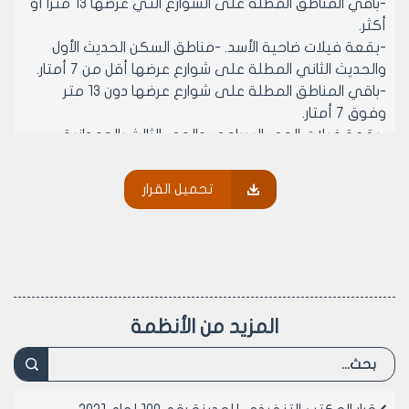
-باقي المناطق المطلة على الشوارع التي عرضها 13 متراً أو
أكثر.
-بقعة فيلات ضاحية الأسد. -مناطق السكن الحديث الأول
والحديث الثاني المطلة على شوارع عرضها أقل من 7 أمتار.
-باقي المناطق المطلة على شوارع عرضها دون 13 متر
وفوق 7 أمتار.
-بقعة فيلات الحي السياحي والحي الثالث بالحمدانية
وبقعة حي الشهداء.
-المناطق السكنية المتبقية بالحمدانية. -جميع المناطق
تحميل القرار
المطلة على شوارع عرضها 7 أمتار أو أقل عدا مناطق السكن
الحديث الأول والسكن الحديث الثاني.
مادة 2- تحدد أسس المنفعة وغرامة التسوية وفق البند /1/
من المادة /13/ للتعليمات التنفيذية للمرسوم 40 لعام 2012:
ع = (رسم الترخيصX عامل التثقيل)
المزيد من الأنظمة
وتحدد الغرامة الواجب استيفاؤها من المخالف ب (2 ع).
رسم الترخيص : 2% من سعر متر الشارع وفق قرار مجلس
المدينة رقم /20/ لعام 2003 وتعديلاته اللاحقة على أن
يصدر مجلس مدينة حلب في بداية كل عام قراراً يتضمن سعر