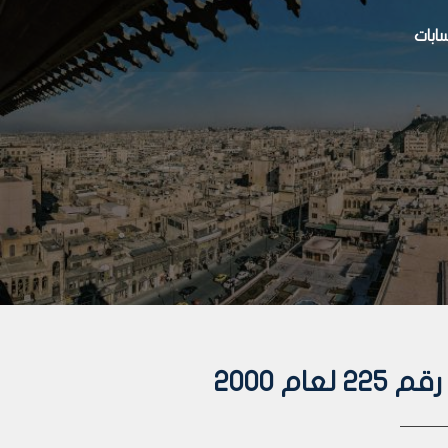
بات
م 2000