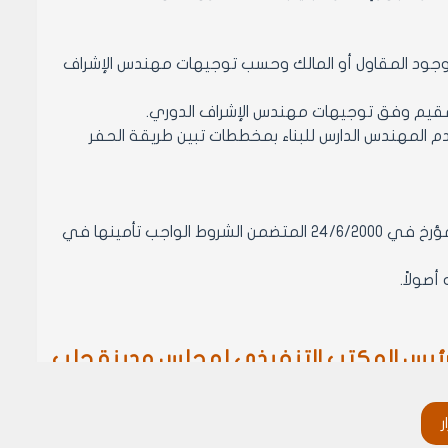
وبوجود المقاول أو المالك وحسب توجيهات مهندس الإشراف
 المهندس الدارس للبناء بمخططات تبين طريقة الحفر
مادة 1- مع الموافقة على ما جاء في الكتاب المعد من قبل نقابة المقاولين المؤرخ في 24/6/2000 المتضمن الشروط الواجب تأمينها في
ئيس المكتب التنفيذي لمجلس مدينة حلب
الدكتور المهندس محمد سعيد عقيل
ر