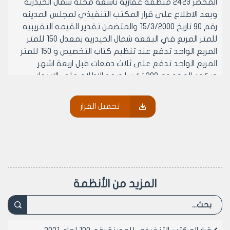
المحضر 2423 منطقه عقاريه تاسعه محلة شمال الحيدريه
وبعد الاطلاع على قرار المكتب التنفيذي لمجلس المدينه
رقم 90 تاريخ 15/3/2000 والمتضمن تقدير القيمه التقريبيه
للمتر المربع في البقعه شمال الحيدريه بمعدل 150 للمتر
المربع الواحد تدفع عند تنظيم كتاب التخصيص و 150 للمتر
المربع الواحد تدفع على ثلاث دفعات قبل اربعة اشهر
ويكون المجموع 300 تقريبا وبعد الاطلاع على الاسعار
المقدره في حينه والاسعار الرائجة الحالية تبين ان السعر هو
500 فقط خمسمائة ليره سوريه عن كل متر مربع اي مايعادل
تحميل القرار
اجر المثل عن الاشغال 2000م2 ×500ل.س× 7%=70000ل.س اي
فقط 70000ل.س سبعون الف ليره سوريه لا غير علما بان هذا
السعر ليس له علاقه بالاضرار
مادة 2- ينشر هذا القرار في لوحه اعلانات مجلس المدينه
ويبلغ من يلزم لتنفيذه اصولا
المزيد من الأنظمة
رئيس المكتب التنفيذي لمجلس مدينة
حلب
المهندس بسام بيروتي