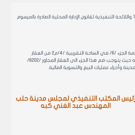
بناء على احكام قانون الإدارة المحلية الصادر بالمرسوم التشريعي رقم 15 لعام 1971 واللائحة التنفيذية لقانون الإدارة المحلية الصادرة بالمرسوم
1-تصديق ضبط اللجنة العمرانية رقم /4/ لعام 1992 المتضمن استيفاء امانة عن قيمة الجزء /6/ في الساحة التقريبية /4/م2 من العقار
الموصوف بالمحضر رقم /2868/ من المنطقة العقارية التاسعة المقترح استملاكه حيث يتوجب ضم هذا الجزء الى العقار المجاور /6202/
ئيس المكتب التنفيذي لمجلس مدينة حلب
المهندس عبد الغني كبه