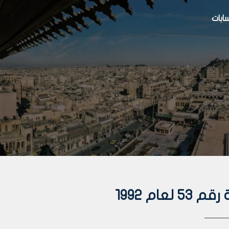
بات
ام 1992