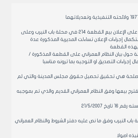
بموجب حاشيتكم المسطرة على كتابنا رقم 3578 تاريخ 19/3/2007 تم الموافقة على الإعلان بيع القطعة 214 في محلة باب النيرب وعلى
تكمال إجراءات الإعلان تساءلت المديرية المذكورة عدة
 حول بيان النظام العمراني على القطعة المذكورة /
 إجراءات التصديق او التوجيه بما ترونه مناسبا
ى كتابنا المؤرخ في 18/4/2007 نبين لكم بان المصلحة هي تحقيق تحصيل حقوق مجلس المدينة والتي لم
نقترح بيعها وفق النظام العمراني القديم والذي تم بموجبه
 21/5/2007
قارية الحادية عشر محلة باب النيرب وفق ما نص عليه دفتر الشروط والنظام العمراني