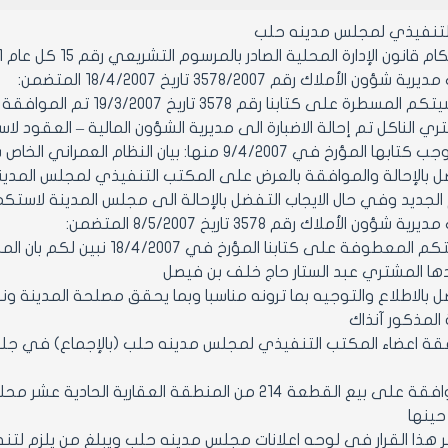
التنفيذي لمجلس مدينه حلب
ن الإدارة المحلية الصادر بالمرسوم التشريعي رقم 15 كل عام 1971 ولائحته التنفيذية وتعديلاتهما
 الأملاك رقم 3578/2007 تاريخ 18/4/2007 المتضمن:
 الناكل تم إحالة الاضبارة الى مديرية الشؤون المالية – العقود لاس
في 9/4/2007 منها: بيان النظام العمراني الخاص بهذه القطعة
 بالإحالة والموافقة بالعرض على المكتب التنفيذي لمجلس المدينة
الجديد وفي حال الايجاب التفضل بالإحالة الى مجلس المدينة لاستكمال
ون الأملاك رقم 3578 تاريخ 8/5/2007 المتضمن:
إشارة لحاشيتكم المعطوفة عل
ها المشتري عبد الستار حاج خلف بن فيصل
 بالاطلاع والتوجيه بما ترونه مناسبا وبما يحقق مصلحة المدينة و
المذكور آنذاك
عضاء المكتب التنفيذي لمجلس مدينه حلب (بالإجماع) في جلسته رقم 16 تاريخ
مادة 1- الموافقة على بيع القطعة 214 من المنطقة الع
حينها