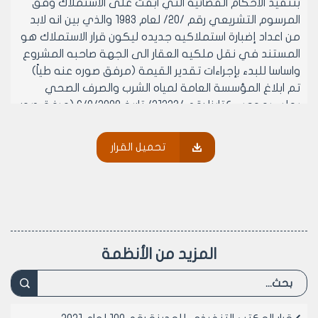
بتنفيذ الاحكام القضائية التي ابقت على الاستملاك وفق
المرسوم التشريعي رقم /20/ لعام 1983 والذي بين انه لابد
من اعداد إضبارة استملاكيه جديده ليكون قرار الاستملاك هو
المستند في نقل ملكيه العقار الى الجهة صاحبه المشروع
واساسا للبدء بإجراءات تقدير القيمة (مرفق صوره عنه طياً)
تم ابلاغ المؤسسة العامة لمياه الشرب والصرف الصحي
بحلب بموجب كتابنا رقم /21223/ تاريخ 6/8/2000 (مرفق صور
عنه طياً) ليتم اعداد اضبارة استملاكيه للعقار الوارد اعلاه من
قبلهم الا انهم وبموجب كتابهم رقم /7992/41/ تاريخ
تحميل القرار
20/8/2000 (مرفق صور عنه طياً) تم تفويضنا رسميا بإجراءات
الاستملاك لهذا العقار نظرا لكون الاضبارة الاستملاكيه
السابقة قد تمت من قبلنا مشيرين الى انهم قد اقاموا
دعوى اعتراض الغير على الحكم المذكور اعلاه بموجب
كتابهم رقم /7614/39 تاريخ 8/8/2000 الموجه الى اداره قضايا
الدولة بدمشق (مرفق صوره عنه طياً) وعليه تم اعداد
المزيد من الأنظمة
الاضبارة الاستملاكية لتمام المحضر /1561/ منطقه عقاريه
بلليرمون لتنفيذ خزان ارضي لصالح المؤسسة العامة لمياه
الشرب والصرف الصحي وفق احكام المرسوم التشريعي رقم
/20/ لعام 1983